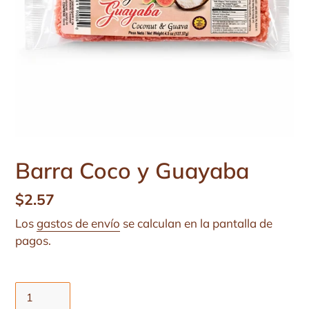
Barra Coco y Guayaba
Precio
$2.57
habitual
Los
gastos de envío
se calculan en la pantalla de
pagos.
Cantidad