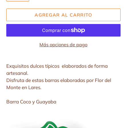
AGREGAR AL CARRITO
Más opciones de pago
Agregando
el
Exquisitos dulces típicos elaborados de forma
producto
artesanal.
a
Disfruta de estas barras elaboradas por Flor del
tu
Monte en Lares.
carrito
de
Barra Coco y Guayaba
compra