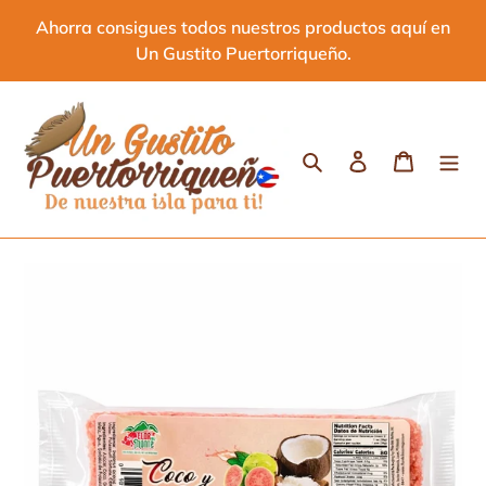
Ir
Ahorra consigues todos nuestros productos aquí en
directamente
Un Gustito Puertorriqueño.
al
contenido
Buscar
Ingresar
Carrito