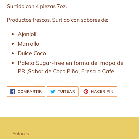
tu
Surtido con 4 piezas 7oz.
carrito
Productos frescos.
Surtido con sabores de:
de
compra
Ajonjoli
Marrallo
Dulce Coco
Paleta Sugar-free en forma del mapa de
PR ,Sabor de Coco,Piña, Fresa o Café
COMPARTIR
TUITEAR
PINEAR
COMPARTIR
TUITEAR
HACER PIN
EN
EN
EN
FACEBOOK
TWITTER
PINTEREST
Enlaces