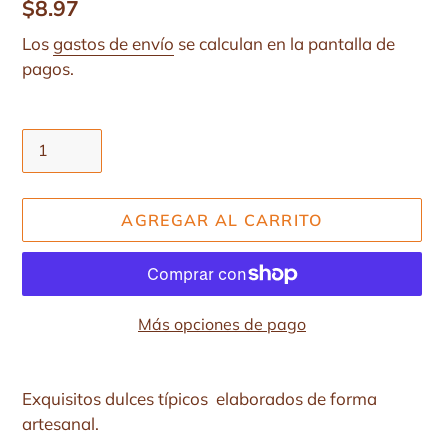
Precio
$8.97
habitual
Los
gastos de envío
se calculan en la pantalla de
pagos.
Cantidad
AGREGAR AL CARRITO
Más opciones de pago
Agregando
el
Exquisitos dulces típicos
elaborados de forma
producto
artesanal.
a